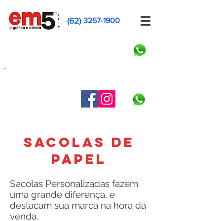
(62)
3257-1900
Faça seu orçamento pelo Whatsapp
HOME
SOBRE
CONTATO
ORÇAMENTO
DICAS
PRODUTOS
sacolas de
papel
Sacolas Personalizadas fazem
uma grande diferença, e
destacam sua marca na hora da
venda.