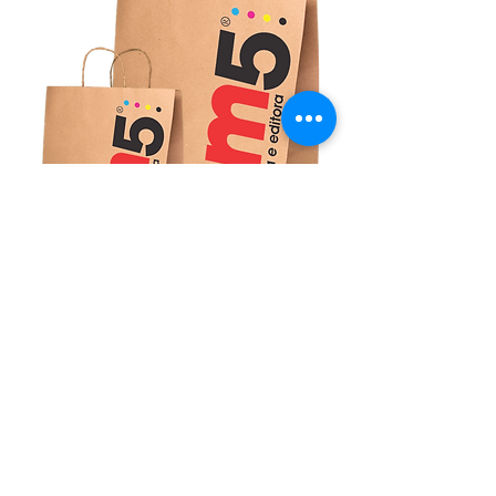
Dúvida de como chegar?
Av. C-205, 364 - 16 - Jardim America,
Goiânia - GO,
74270-020
Fale com um de nossos consultores:
(62) 3257-1900